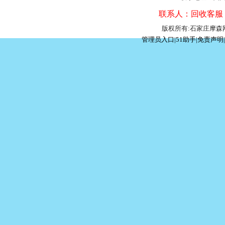
联系人：回收客服 联
版权所有:石家庄摩
管理员入口
|
51助手
|
免责声明
|