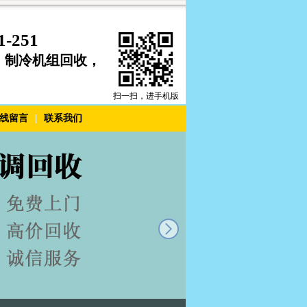
251
，制冷机组回收，
扫一扫，进手机版
线留言
|
联系我们
next