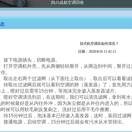
四川成都空调回收
动态
挂式机空调应如何清洗？
日期：2020/4/16 11:42:11
1、拔下电源插头，切断电源。
2、打开空调机外壳，先从两侧轻轻掰开，从两边到中间，掰开过
卡住。
3、取出左右两个过滤网（从下面往上取出），取出后可以看看滤
4、待取出过滤网后就可以看到空调的肺（蒸发器）了，首先用力
器上，喷好过后需等15分钟，等泡沫完全渗入蒸发器滤片。
5、喷好空调清洗剂后，在这期间，我们可以清洗滤网，拿到有水
洗的时候最好是从内往外冲，因为灰尘都是从外往内进入的，所
的时候可以用软毛刷反复刷之。洗好过后用干毛巾擦擦。
6、待15分钟过后，泡沫基本已经渗入蒸发器，这时，装回过滤
7、接通电源，启动空调，15分钟过后就会有污水从水管排出。