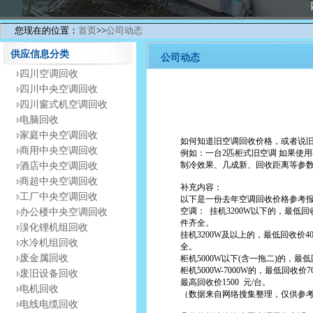
您现在的位置：
首页
>>
公司动态
供应信息分类
公司动态
四川空调回收
四川中央空调回收
四川窗式机空调回收
电脑回收
家庭中央空调回收
如何知道旧空调回收价格，或者说
商用中央空调回收
例如：一台2匹柜式旧空调 如果使用不到
制冷效果、几成新、回收距离等参
酒店中央空调回收
商超中央空调回收
补充内容：
工厂中央空调回收
以下是一份去年空调回收价格参考
空调： 挂机3200W以下的，最低回
办公楼中央空调回收
件齐全。
溴化锂机组回收
挂机3200W及以上的，最低回收价4
水冷机组回收
全。
废金属回收
柜机5000W以下(含一拖二)的，最低回
柜机5000W-7000W的，最低回收价7
废旧设备回收
最高回收价1500 元/台。
电机回收
（数据来自网络搜集整理，仅供参
电线电缆回收